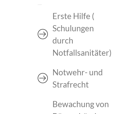
E.V.A.S SECURITY GROUP
Erste Hilfe (
Schulungen
durch
Notfallsanitäter)
Notwehr- und
Strafrecht
Bewachung von